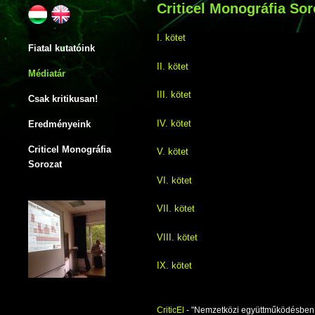
Criticel Monográfia Sor
I. kötet
Fiatal kutatóink
II. kötet
Médiatár
III. kötet
Csak kritikusan!
IV. kötet
Eredményeink
Criticel Monográfia
V. kötet
Sorozat
VI. kötet
VII. kötet
VIII. kötet
IX. kötet
X. kötet
CriticEl
- "Nemzetközi együttműködésben