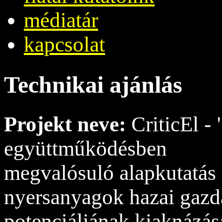
médiatár
kapcsolat
Technikai ajánlás
Projekt neve:
CriticEl -
együttműködésben
megvalósuló alapkutatás 
nyersanyagok hazai gazda
potenciáljának kiaknázás