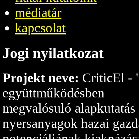
médiatár
kapcsolat
Jogi nyilatkozat
Projekt neve:
CriticEl -
együttműködésben
megvalósuló alapkutatás 
nyersanyagok hazai gazda
potenciáljának kiaknázás